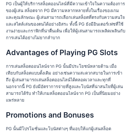
PG เป็นผู้ให้บริการสล็อตออนไลน์ที่มีความเข้าใจในความต้องการ
ของผู้เล่น สล็อตจาก PG มีความหลากหลายทั้งในเรื่องของเกม
และคุณลักษณะ ผู้เล่นสามารถเลือกเล่นสล็อตที่ตรงกับความสนใจ
และสไตล์เล่นของตนได้อย่างอิสระ ทั้งนี้ PG ยังมีอินเตอร์เฟซที่ใช้
งานง่ายและกราฟิกที่น่าตื่นเต้น เพื่อให้ผู้เล่นสามารถเพลิดเพลินกับ
การเล่นได้อย่างไม่ยากลำบาก
Advantages of Playing PG Slots
การเล่นสล็อตออนไลน์จาก PG นั้นมีประโยชน์หลายด้าน เมื่อ
เทียบกับสล็อตแบบดั้งเดิม อย่างเช่นความสะดวกสบายในการเข้า
ถึง ผู้เล่นสามารถเล่นสล็อตออนไลน์ได้ตลอดเวลาและทุกที่
นอกจากนี้ PG ยังมีอัตราการจ่ายที่สูงและโบนัสที่น่าสนใจที่ผู้เล่น
สามารถได้รับ ทำให้เกมสล็อตออนไลน์จาก PG เป็นที่นิยมอย่าง
แพร่หลาย
Promotions and Bonuses
PG นั้นมีโปรโมชั่นและโบนัสต่างๆ ที่มอบให้แก่ผู้เล่นสล็อต