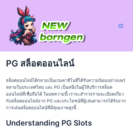
Skip
to
content
PG สล็อตออนไลน์
สล็อตออนไลน์ได้กลายเป็นเกมคาสิโนที่ได้รับความนิยมอย่างแพร่
หลายในประเทศไทย และ PG เป็นหนึ่งในผู้ให้บริการสล็อต
ออนไลน์ที่เชื่อถือได้ ในบทความนี้ เราจะสำรวจรายละเอียดเกี่ยว
กับสล็อตออนไลน์จาก PG และประโยชน์ที่ผู้เล่นสามารถได้รับจาก
การเล่นสล็อตออนไลน์ที่มีคุณภาพสูงนี้
Understanding PG Slots