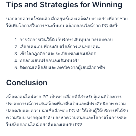
Tips and Strategies for Winning
นอกจากความโชคแล้ว มีกลยุทธ์และเคล็ดลับบางอย่างที่อาจช่วย
ให้เพิ่มโอกาสในการชนะในเกมสล็อตออนไลน์จาก PG ดังนี้:
การจัดการเงินให้ดี เก็บรักษาเงินทุนอย่างรอบคอบ
เลือกเล่นเกมที่ตรงกับสไตล์การเล่นของคุณ
เข้าใจกฎกติกาและระเบียบของเกมสล็อต
ทดลองเล่นฟรีก่อนลงเดิมพันจริง
ติดตามเคล็ดลับและเทคนิคจากผู้เล่นมืออาชีพ
Conclusion
สล็อตออนไลน์จาก PG เป็นทางเลือกที่ดีสำหรับผู้เล่นที่ต้องการ
ประสบการณ์การเล่นสล็อตที่น่าตื่นเต้นและมีประสิทธิภาพ ความ
ปลอดภัยและความน่าเชื่อถือของ PG ทำให้เป็นผู้ให้บริการที่ได้รับ
ความนิยม หากคุณกำลังมองหาความสนุกและโอกาสในการชนะ
ในสล็อตออนไลน์ อย่าลืมลองเล่นกับ PG!