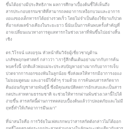
ขึ้นได้อย่างมีประสิทธิภาพ ผลการศึกษาเบื้องต้นชี้ให้เห็นถึง
สารประกอบธรรมชาติที่สามารถลดอาการเหงือกบวมและอาการ
งอแงของเด็กทารกได้อย่างรวดเร็ว โดยไม่จำเป็นต้องใช้ยาแก้ปวด
ที่อาจส่งผลข้างเคียงในระยะยาว นี่นับเป็นการค้นพบครั้งสำคัญที่
อาจเปลี่ยนแนวทางการดูแลทารกในช่วงเวลาที่ฟันขึ้นไปอย่างสิ้น
เชิง
ดร.วิโรจน์ แสงอรุณ หัวหน้าทีมวิจัยผู้เชี่ยวชาญด้าน
เภสัชพฤกษศาสตร์ กล่าวว่า “เรารู้สึกตื่นเต้นอย่างมากกับการค้น
พบครั้งนี้ ปกติแล้วพ่อแม่จะประสบปัญหาอย่างมากกับอาการเจ็บ
ปวดจากการงอกของฟันในลูกน้อย ซึ่งส่งผลให้ทารกมีอาการงอแง
ไม่ยอมดูดนม และอาจมีไข้ต่ำๆ ร่วมด้วย การค้นพบสารสกัดจาก
ต้นอ่อนกัญชาสายพันธุ์นี้ ซึ่งมีคุณสมบัติลดการอักเสบและเป็นสาร
กดประสาทตามธรรมชาติ จะช่วยให้ทารกผ่านพ้นช่วงเวลานี้ไปได้
ง่ายขึ้น สารสกัดนี้ผ่านการทดสอบเบื้องต้นแล้วว่าปลอดภัยและไม่มี
ฤทธิ์ทำให้เกิดอาการมึนเมา”
ที่น่าสนใจคือ การวิจัยในเฟสแรกพบว่าสารสกัดดังกล่าวไม่ได้ออก
ฤทธิ์โดยตรงต่อระบบประสาทส่วนกลางในลักษณะเช่นเดียวกับสาร