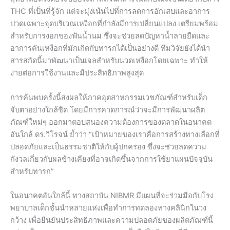
THC ที่เป็นที่รู้จัก แต่จะมุ่งเน้นไปที่การลดการอักเสบและอาการ
ปวดเฉพาะจุดบริเวณเหงือกที่กำลังมีการเปลี่ยนแปลง เตรียมพร้อม
สำหรับการงอกของฟันน้ำนม ซึ่งจะช่วยลดปัญหาน้ำลายยืดและ
อาการคันเหงือกที่มักเกิดกับทารกได้เป็นอย่างดี ทีมวิจัยยังได้นำ
สารสกัดนี้มาพัฒนาเป็นเจลสำหรับนวดเหงือกโดยเฉพาะ ทำให้
ง่ายต่อการใช้งานและมีประสิทธิภาพสูงสุด
การค้นพบครั้งนี้ส่งผลให้ภาคอุตสาหกรรมเวชภัณฑ์สำหรับเด็ก
จับตาอย่างใกล้ชิด โดยมีการคาดการณ์ว่าจะมีการพัฒนาผลิต
ภัณฑ์ใหม่ๆ ออกมาตอบสนองความต้องการของตลาดในอนาคต
อันใกล้ ดร.วิโรจน์ ย้ำว่า “เป้าหมายของเราคือการสร้างทางเลือกที่
ปลอดภัยและเป็นธรรมชาติให้กับผู้ปกครอง ซึ่งจะช่วยลดความ
กังวลเกี่ยวกับผลข้างเคียงที่อาจเกิดขึ้นจากการใช้ยาแผนปัจจุบัน
สำหรับทารก”
ในอนาคตอันใกล้นี้ ทางสถาบัน NIBMR มีแผนที่จะร่วมมือกับโรง
พยาบาลเด็กชั้นนำหลายแห่งเพื่อทำการทดลองทางคลินิกในวง
กว้าง เพื่อยืนยันประสิทธิภาพและความปลอดภัยของผลิตภัณฑ์นี้