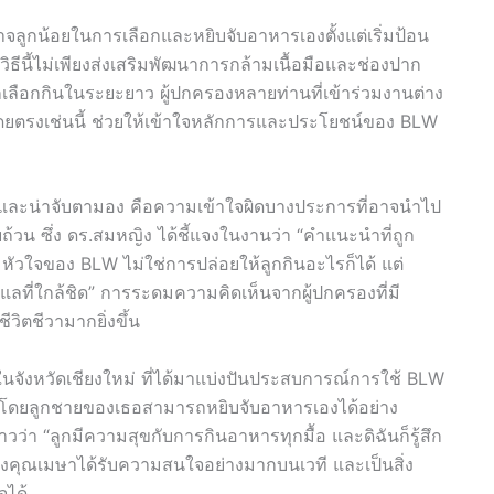
าจลูกน้อยในการเลือกและหยิบจับอาหารเองตั้งแต่เริ่มป้อน
วิธีนี้ไม่เพียงส่งเสริมพัฒนาการกล้ามเนื้อมือและช่องปาก
็กเลือกกินในระยะยาว ผู้ปกครองหลายท่านที่เข้าร่วมงานต่าง
โดยตรงเช่นนี้ ช่วยให้เข้าใจหลักการและประโยชน์ของ BLW
ียงและน่าจับตามอง คือความเข้าใจผิดบางประการที่อาจนำไป
้วน ซึ่ง ดร.สมหญิง ได้ชี้แจงในงานว่า “คำแนะนำที่ถูก
 หัวใจของ BLW ไม่ใช่การปล่อยให้ลูกกินอะไรก็ได้ แต่
รดูแลที่ใกล้ชิด” การระดมความคิดเห็นจากผู้ปกครองที่มี
ีวิตชีวามากยิ่งขึ้น
ในจังหวัดเชียงใหม่ ที่ได้มาแบ่งปันประสบการณ์การใช้ BLW
งดี โดยลูกชายของเธอสามารถหยิบจับอาหารเองได้อย่าง
ว่า “ลูกมีความสุขกับการกินอาหารทุกมื้อ และดิฉันก็รู้สึก
ของคุณเมษาได้รับความสนใจอย่างมากบนเวที และเป็นสิ่ง
จได้