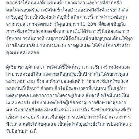
คาดหวังให้คุณแม่ต้องเข้มแข็งตลอดเวลา และการที่สามีหรือ
คนในครอบครัวอาจยังไม่เข้าใจอย่างถ่องแท้ถึงสิ่งที่ภรรยากำลัง
เผชิญอยู่ ล้วนเป็นปัจจัยสำคัญที่ซ้ำเติมภาวะนี้ การสำรวจข้อมูล
จากกรมสุขภาพจิตพบว่า มีคุณแม่กว่า 10-20% ที่ต้องเผชิญกับ
ภาวะซึมเศร้าหลังคลอด ซึ่งหลายคนไม่ได้รับการวินิจฉัยและการ
รักษาอย่างทันท่วงที เหตุการณ์นี้จึงเป็นเหมือนสัญญาณเตือนให้ทุก
ฝ่ายต้องหันกลับมาทบทวนระบบการดูแลและให้คำปรึกษาสำหรับ
คุณแม่หลังคลอด
ผู้เชี่ยวชาญด้านสุขภาพจิตได้ชี้ให้เห็นว่า ภาวะซึมเศร้าหลังคลอด
สามารถคงอยู่ได้นานหลายเดือนหรือเป็นปี หากไม่ได้รับการดูแล
อย่างเหมาะสม ซึ่งจากคำถามยอดฮิตที่ว่า “อาการซึมเศร้าหลังค
ลอดเป็นกี่เดือน?” คำตอบคือไม่มีระยะเวลาที่แน่นอน ขึ้นอยู่กับ
แต่ละบุคคล แต่หากอาการยังคงอยู่เกิน 2 สัปดาห์ หรือมีแนวโน้ม
แย่ลง ควรรีบปรึกษาแพทย์หรือผู้เชี่ยวชาญ การศึกษาล่าสุดจาก
มหาวิทยาลัยชื่อดังแห่งหนึ่งเสนอว่า การมีเครือข่ายสนับสนุนที่เข้ม
แข็งจากครอบครัวและเพื่อนฝูง การแบ่งเบาภาระในบ้าน และการ
มีเวลาส่วนตัวให้กับคุณแม่ เป็นสิ่งสำคัญอย่างยิ่งในการป้องกันและ
รับมือกับภาวะนี้