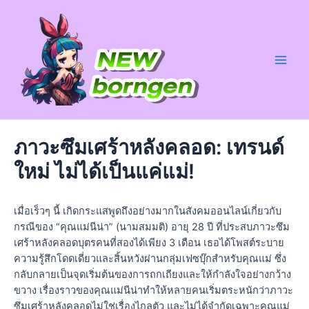
Skip
to
content
ภาวะซึมเศร้าหลังคลอด: เทรนด์
ใหม่ ไม่ได้เป็นแค่แม่!
เมื่อเร็วๆ นี้ เกิดกระแสพูดถึงอย่างมากในสังคมออนไลน์เกี่ยวกับ
กรณีของ “คุณแม่นีน่า” (นามสมมติ) อายุ 28 ปี ที่ประสบภาวะซึม
เศร้าหลังคลอดบุตรคนที่สองได้เพียง 3 เดือน เธอได้โพสต์ระบาย
ความรู้สึกโดดเดี่ยวและสิ้นหวังผ่านกลุ่มเฟซบุ๊กสำหรับคุณแม่ ซึ่ง
กลับกลายเป็นจุดเริ่มต้นของการถกเถียงและให้กำลังใจอย่างกว้าง
ขวาง เรื่องราวของคุณแม่นีน่าทำให้หลายคนเริ่มตระหนักว่าภาวะ
ซึมเศร้าหลังคลอดไม่ใช่เรื่องไกลตัว และไม่ได้จำกัดเฉพาะคุณแม่